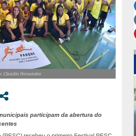
o: Claudio Fernandes
municipais participam da abertura do
centes
o (PESC) recebeu o primeiro Festival PESC