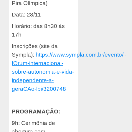
Pira Olímpica)
Data: 28/11
Horário: das 8h30 às
17h
Inscrições (site da
Sympla):
https://www.sympla.com.br/evento/i-
fOrum-internacional-
sobre-autonomia-e-vida-
independente-a-
geraCAo-lbi/3200748
PROGRAMAÇÃO:
9h: Cerimônia de
abertura com