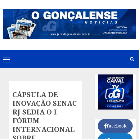
Skip
to
content
Primary
Menu
CÁPSULA DE
INOVAÇÃO SENAC
RJ SEDIA O I
FÓRUM
Facebook
INTERNACIONAL
SOBRE