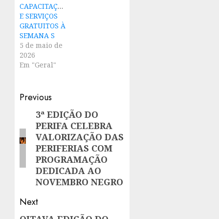
CAPACITAÇÃO
E SERVIÇOS
GRATUITOS À
SEMANA S
5 de maio de
2026
Em "Geral"
Post
Previous
navigation
3ª EDIÇÃO DO
Previous
PERIFA CELEBRA
post:
VALORIZAÇÃO DAS
PERIFERIAS COM
PROGRAMAÇÃO
DEDICADA AO
NOVEMBRO NEGRO
Next
OITAVA EDIÇÃO DO