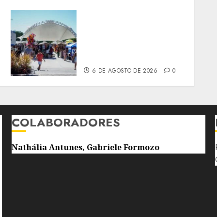
SÃO GONÇALO TERÁ
SÁBADO COM
PROGRAMAÇÃO VARIADA
NO PARQUE RJ NOSSO
SONHO
6 DE AGOSTO DE 2026
0
COLABORADORES
Nathália Antunes, Gabriele Formozo