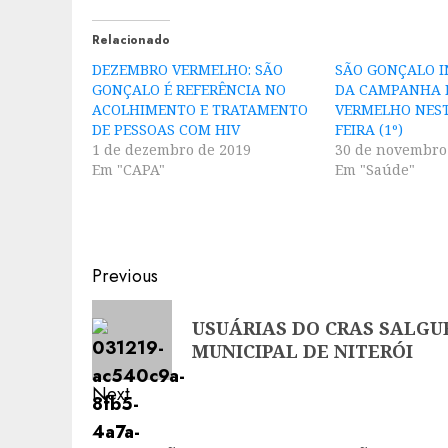
Relacionado
DEZEMBRO VERMELHO: SÃO
SÃO GONÇALO I
GONÇALO É REFERÊNCIA NO
DA CAMPANHA 
ACOLHIMENTO E TRATAMENTO
VERMELHO NES
DE PESSOAS COM HIV
FEIRA (1º)
1 de dezembro de 2019
30 de novembro
Em "CAPA"
Em "Saúde"
Post
Previous
navigation
Previous
USUÁRIAS DO CRAS SALGU
post:
MUNICIPAL DE NITERÓI
Next
Next