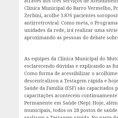
através dos três Serviços de Atendimento
Clínica Municipal do Barro Vermelho, Po
Zerbini, acolhe 3.876 pacientes soropos
antirretroviral. Como meta, o Programa 
unidades da rede, irá realizar uma sér
aproximando as pessoas do debate sobre
As equipes da Clínica Municipal do Mu
esclarecendo dúvidas e explicando as fo
Como forma de acessibilizar o acolhimen
descentralizou a Testagem rápida e hoje
Saúde da Família (ESF) são capacitados 
capacitações acontecem continuamente 
Permanente em Saúde (Nep). Hoje, além d
municipais, todos os 28 postos de saúde
realizam a Testagem rápida. No parte da