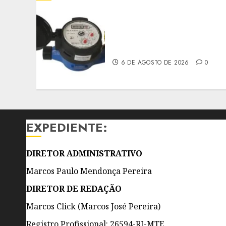
HIDRÔMETROS DEVERÃO
SER INSTALADOS NO
INTERIOR DOS IMÓVEIS
6 DE AGOSTO DE 2026
0
EXPEDIENTE:
DIRETOR ADMINISTRATIVO
Marcos Paulo Mendonça Pereira
DIRETOR DE REDAÇÃO
Marcos Click (Marcos José Pereira)
Registro Profissional: 26594-RJ-MTE