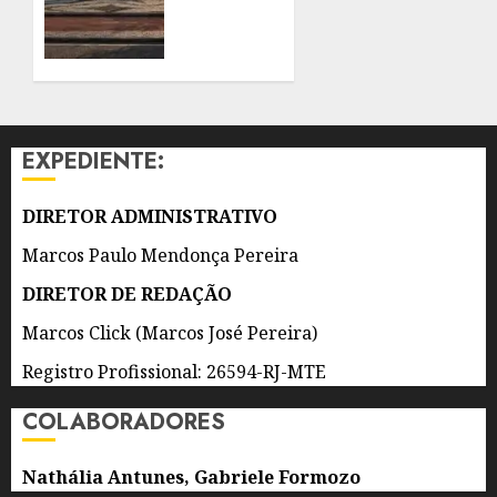
9 DE
REVITALIZADA
AGOSTO
COM
DE 2026
NOVA
0
CICLOVIA,
CALÇADÃO
AMPLIADO,
EXPEDIENTE:
BANHEIROS
E
QUIOSQUES
DIRETOR ADMINISTRATIVO
MODERNOS
Marcos Paulo Mendonça Pereira
E
PADRONIZADOS
DIRETOR DE REDAÇÃO
Marcos Click (Marcos José Pereira)
9 DE
AGOSTO
DE 2026
Registro Profissional: 26594-RJ-MTE
0
COLABORADORES
Nathália Antunes, Gabriele Formozo