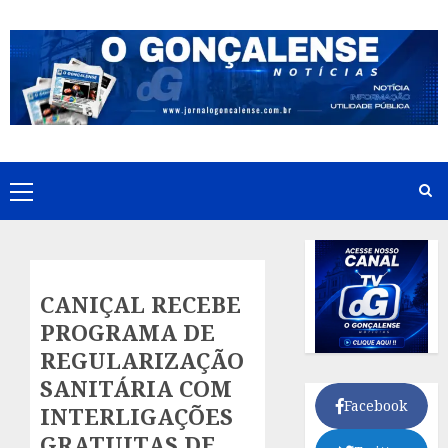
Skip
to
content
Primary
Menu
CANIÇAL RECEBE
PROGRAMA DE
REGULARIZAÇÃO
SANITÁRIA COM
Facebook
INTERLIGAÇÕES
GRATUITAS DE