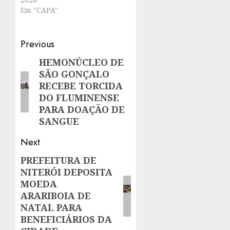
Em "CAPA"
Post
Previous
navigation
HEMONÚCLEO DE
Previous
SÃO GONÇALO
post:
RECEBE TORCIDA
DO FLUMINENSE
PARA DOAÇÃO DE
SANGUE
Next
PREFEITURA DE
Next
NITERÓI DEPOSITA
post:
MOEDA
ARARIBOIA DE
NATAL PARA
BENEFICIÁRIOS DA