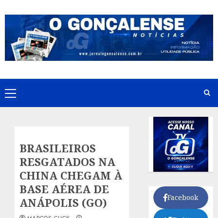
Skip
to
content
Primary
Menu
BRASILEIROS
RESGATADOS NA
CHINA CHEGAM À
BASE AÉREA DE
Facebook
ANÁPOLIS (GO)