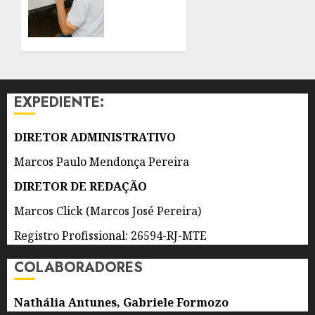
ADOLESCENTES
GANHA
REFORÇO
8 DE
DE 300
AGOSTO
AGENTES
DE 2026
DE
0
APOIO
EXPEDIENTE:
ESCOLAR
8 DE
DIRETOR ADMINISTRATIVO
AGOSTO
DE 2026
Marcos Paulo Mendonça Pereira
0
DIRETOR DE REDAÇÃO
Marcos Click (Marcos José Pereira)
Registro Profissional: 26594-RJ-MTE
COLABORADORES
Nathália Antunes, Gabriele Formozo