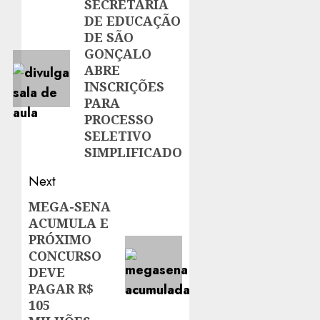
navigation
SECRETARIA
Previous
DE EDUCAÇÃO
post:
DE SÃO
GONÇALO
ABRE
INSCRIÇÕES
PARA
PROCESSO
SELETIVO
SIMPLIFICADO
Next
MEGA-SENA
Next
ACUMULA E
post:
PRÓXIMO
CONCURSO
DEVE
PAGAR R$
105