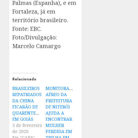
Palmas (Espanha), e em
Fortaleza, já em
território brasileiro.
Fonte: EBC.
Foto/Divulgação:
Marcelo Camargo
Relacionado
BRASILEIROS
MONITORAMENTO
REPATRIADOS
AÉREO DA
DA CHINA
PREFEITURA
FICARÃO DE
DE NITERÓI
QUARENTENA
AJUDA A
EM GOIÁS
ENCONTRAR
5 de fevereiro
MULHER
de 2020
PERDIDA EM
Em "CAPA"
TRILHA EM