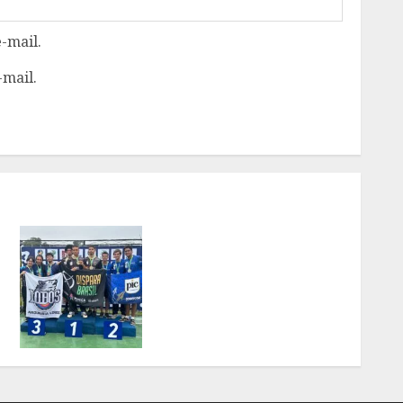
-mail.
-mail.
GONÇALENSE CONQUISTA
OURO E PRATA NO
CAMPEONATO
BRASILEIRO DE TIRO COM
ARCO APÓS SUPERAR
LESÃO
4 DE AGOSTO DE 2026
1