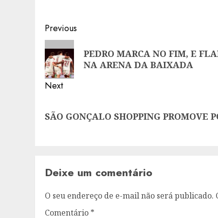
Post
Previous
navigation
Previous
PEDRO MARCA NO FIM, E FL
post:
NA ARENA DA BAIXADA
Next
Next
SÃO GONÇALO SHOPPING PROMOVE P
post:
Deixe um comentário
O seu endereço de e-mail não será publicado.
Comentário
*