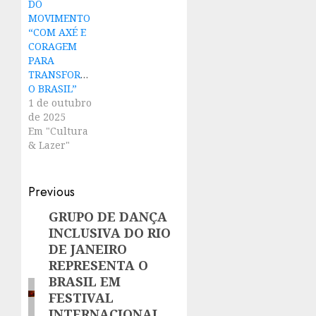
DO
MOVIMENTO
“COM AXÉ E
CORAGEM
PARA
TRANSFORMAR
O BRASIL”
1 de outubro
de 2025
Em "Cultura
& Lazer"
Post
Previous
navigation
GRUPO DE DANÇA
Previous
INCLUSIVA DO RIO
post:
DE JANEIRO
REPRESENTA O
BRASIL EM
FESTIVAL
INTERNACIONAL