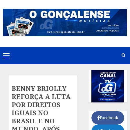
Skip
to
content
Primary
Menu
BENNY BRIOLLY
REFORÇA A LUTA
POR DIREITOS
IGUAIS NO
Facebook
BRASIL E NO
MUNDO, APÓS