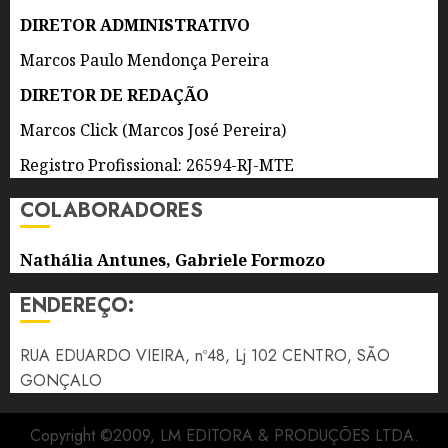
0
5 DE
DIRETOR ADMINISTRATIVO
AGOSTO
DE 2026
Marcos Paulo Mendonça Pereira
0
DIRETOR DE REDAÇÃO
Marcos Click (Marcos José Pereira)
Registro Profissional: 26594-RJ-MTE
COLABORADORES
Nathália Antunes, Gabriele Formozo
ENDEREÇO:
RUA EDUARDO VIEIRA, nº48, Lj 102 CENTRO, SÃO
GONÇALO
Copyright ©2009, LM EDITORA & PRODUÇÕES LTDA.