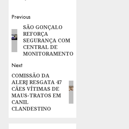
Post
Previous
navigation
SÃO GONÇALO
Previous
REFORÇA
post:
SEGURANÇA COM
CENTRAL DE
MONITORAMENTO
Next
COMISSÃO DA
Next
ALERJ RESGATA 47
post:
CÃES VÍTIMAS DE
MAUS-TRATOS EM
CANIL
CLANDESTINO