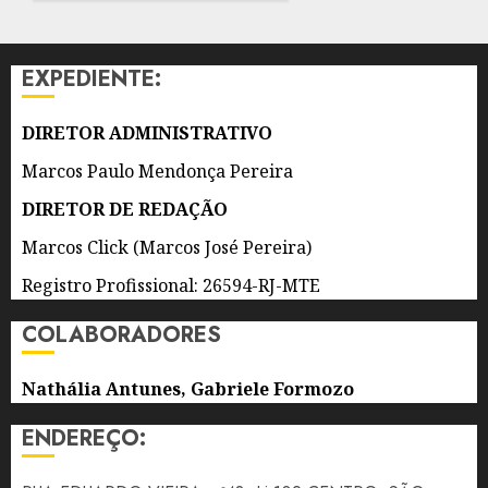
POR
DE 2026
DOIS
0
ANOS
EXPEDIENTE:
7 DE
AGOSTO
DIRETOR ADMINISTRATIVO
DE 2026
0
Marcos Paulo Mendonça Pereira
DIRETOR DE REDAÇÃO
Marcos Click (Marcos José Pereira)
Registro Profissional: 26594-RJ-MTE
COLABORADORES
Nathália Antunes, Gabriele Formozo
ENDEREÇO: