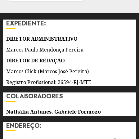
6 DE
E
AGOSTO
INDÍGENAS
DE 2026
NA
0
EXPEDIENTE:
PRODUÇÃO
CULTURAL
DIRETOR ADMINISTRATIVO
6 DE
AGOSTO
Marcos Paulo Mendonça Pereira
DE 2026
0
DIRETOR DE REDAÇÃO
Marcos Click (Marcos José Pereira)
Registro Profissional: 26594-RJ-MTE
COLABORADORES
Nathália Antunes, Gabriele Formozo
ENDEREÇO: