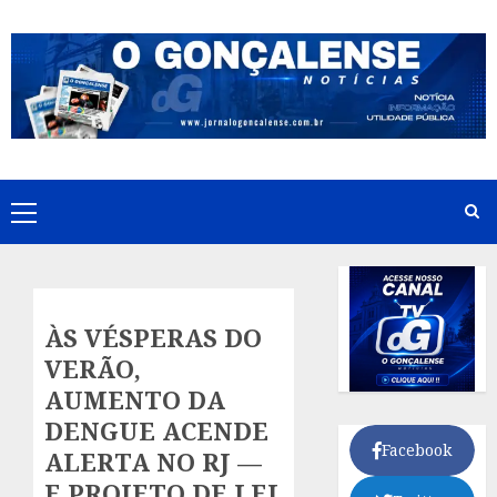
Skip
to
content
Primary
Menu
ÀS VÉSPERAS DO
VERÃO,
AUMENTO DA
DENGUE ACENDE
Facebook
ALERTA NO RJ —
E PROJETO DE LEI