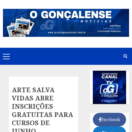
Skip
to
content
Primary
Menu
ARTE SALVA
VIDAS ABRE
INSCRIÇÕES
GRATUITAS PARA
Facebook
CURSOS DE
JUNHO