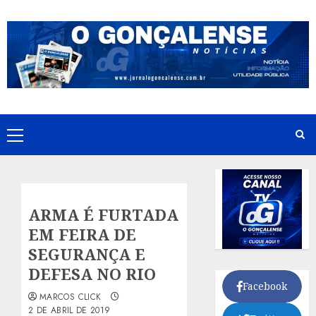
Skip
to
content
Primary
Menu
ARMA É FURTADA
EM FEIRA DE
SEGURANÇA E
DEFESA NO RIO
Facebook
MARCOS CLICK
2 DE ABRIL DE 2019