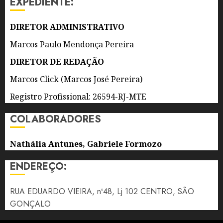
EXPEDIENTE:
BRASIL
DE 2026
0
5 DE
DIRETOR ADMINISTRATIVO
AGOSTO
DE 2026
Marcos Paulo Mendonça Pereira
0
DIRETOR DE REDAÇÃO
Marcos Click (Marcos José Pereira)
Registro Profissional: 26594-RJ-MTE
COLABORADORES
Nathália Antunes, Gabriele Formozo
ENDEREÇO:
RUA EDUARDO VIEIRA, nº48, Lj 102 CENTRO, SÃO
GONÇALO