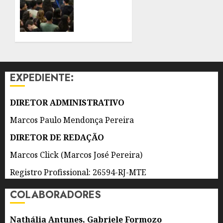
E
MAIOR
ADOLESCENTES
RECORDE
DE
8 DE
PÚBLICO
AGOSTO
EM
DE 2026
QUATRO
0
ANOS
EXPEDIENTE:
7 DE
AGOSTO
DIRETOR ADMINISTRATIVO
DE 2026
0
Marcos Paulo Mendonça Pereira
DIRETOR DE REDAÇÃO
Marcos Click (Marcos José Pereira)
Registro Profissional: 26594-RJ-MTE
COLABORADORES
Nathália Antunes, Gabriele Formozo