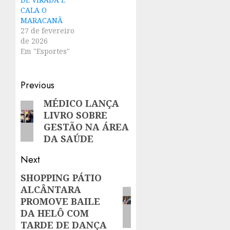
CALA O
MARACANÃ
27 de fevereiro
de 2026
Em "Esportes"
Post
Previous
navigation
MÉDICO LANÇA
Previous
LIVRO SOBRE
post:
GESTÃO NA ÁREA
DA SAÚDE
Next
SHOPPING PÁTIO
Next
ALCÂNTARA
post:
PROMOVE BAILE
DA HELÔ COM
TARDE DE DANÇA