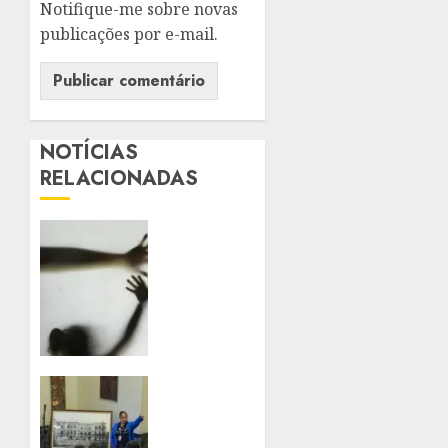
Notifique-me sobre novas
publicações por e-mail.
NOTÍCIAS
RELACIONADAS
SANCIONADA
LEI
QUE
AMPLIA
PENAS
PARA
VIOLÊNCIA
SEXUAL
PALÁCIO
CONTRA
TIRADENTES
CRIANÇAS
BATE