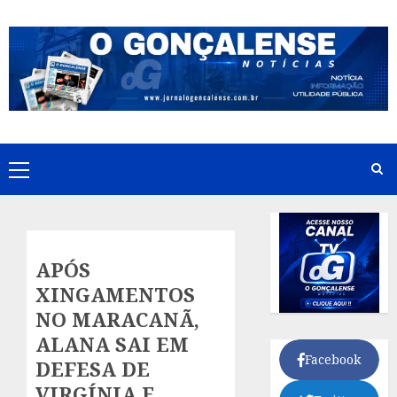
Skip
to
content
Primary
Menu
APÓS
XINGAMENTOS
NO MARACANÃ,
ALANA SAI EM
Facebook
DEFESA DE
VIRGÍNIA E