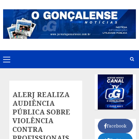
Skip
to
content
Primary
Menu
ALERJ REALIZA
AUDIÊNCIA
PÚBLICA SOBRE
VIOLÊNCIA
Facebook
CONTRA
PROFISSIONAIS