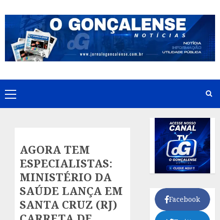
Skip
to
content
Primary
Menu
AGORA TEM
ESPECIALISTAS:
MINISTÉRIO DA
SAÚDE LANÇA EM
Facebook
SANTA CRUZ (RJ)
CARRETA DE