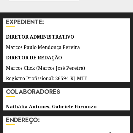
EM
DE 2026
QUATRO
0
ANOS
EXPEDIENTE:
7 DE
AGOSTO
DIRETOR ADMINISTRATIVO
DE 2026
0
Marcos Paulo Mendonça Pereira
DIRETOR DE REDAÇÃO
Marcos Click (Marcos José Pereira)
Registro Profissional: 26594-RJ-MTE
COLABORADORES
Nathália Antunes, Gabriele Formozo
ENDEREÇO: