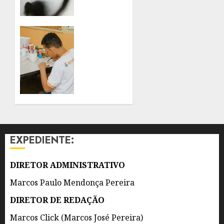
PARA
VIOLÊNCIA
SEXUAL
REDE
CONTRA
MUNICIPAL
CRIANÇAS
DE
E
NITERÓI
ADOLESCENTES
GANHA
REFORÇO
8 DE
DE 300
AGOSTO
AGENTES
DE 2026
DE
0
APOIO
EXPEDIENTE:
ESCOLAR
8 DE
DIRETOR ADMINISTRATIVO
AGOSTO
DE 2026
Marcos Paulo Mendonça Pereira
0
DIRETOR DE REDAÇÃO
Marcos Click (Marcos José Pereira)