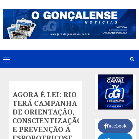
Skip
to
content
Primary
Menu
AGORA É LEI: RIO
TERÁ CAMPANHA
DE ORIENTAÇÃO,
CONSCIENTIZAÇÃO
Facebook
E PREVENÇÃO À
ESPOROTRICOSE