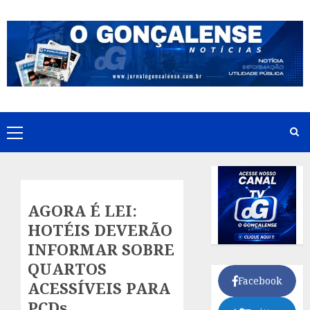
Skip
to
content
Primary
Menu
AGORA É LEI:
HOTÉIS DEVERÃO
INFORMAR SOBRE
QUARTOS
Facebook
ACESSÍVEIS PARA
PCDs