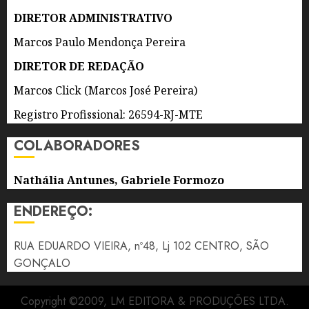
ESPECIALIDADES
DE
DIRETOR ADMINISTRATIVO
NITERÓI
Marcos Paulo Mendonça Pereira
7 DE
DIRETOR DE REDAÇÃO
AGOSTO
DE 2026
Marcos Click (Marcos José Pereira)
0
Registro Profissional: 26594-RJ-MTE
COLABORADORES
Nathália Antunes, Gabriele Formozo
ENDEREÇO:
RUA EDUARDO VIEIRA, nº48, Lj 102 CENTRO, SÃO
GONÇALO
Copyright ©2009, LM EDITORA & PRODUÇÕES LTDA.