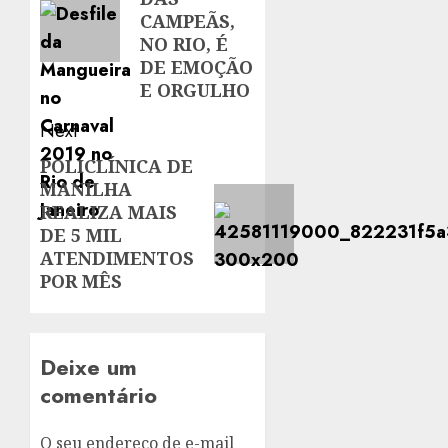
CAMPEÃS,
NO RIO, É
DE EMOÇÃO
E ORGULHO
Next
POLICLÍNICA DE
Next
MANILHA
post:
REALIZA MAIS
DE 5 MIL
ATENDIMENTOS
POR MÊS
Deixe um
comentário
O seu endereço de e-mail