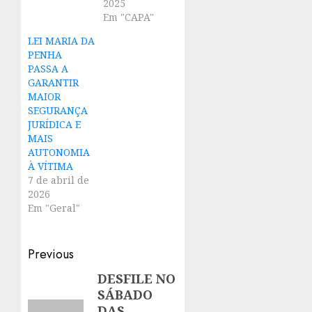
2025
Em "CAPA"
LEI MARIA DA
PENHA
PASSA A
GARANTIR
MAIOR
SEGURANÇA
JURÍDICA E
MAIS
AUTONOMIA
À VÍTIMA
7 de abril de
2026
Em "Geral"
Post
Previous
navigation
DESFILE NO
Previous
SÁBADO
post:
DAS