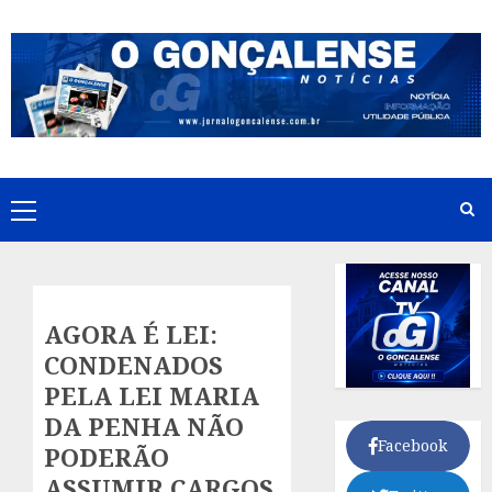
Skip
to
content
Primary
Menu
AGORA É LEI:
CONDENADOS
PELA LEI MARIA
DA PENHA NÃO
Facebook
PODERÃO
ASSUMIR CARGOS