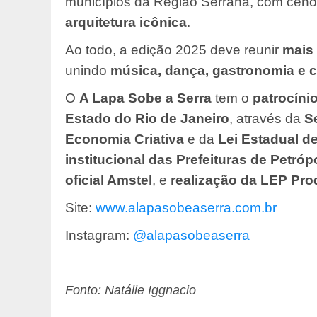
municípios da Região Serrana, com ceno
arquitetura icônica
.
Ao todo, a edição 2025 deve reunir
mais 
unindo
música, dança, gastronomia e c
O
A Lapa Sobe a Serra
tem o
patrocíni
Estado do Rio de Janeiro
, através da
S
Economia Criativa
e da
Lei Estadual de
institucional das Prefeituras de Petróp
oficial Amstel
, e
realização da LEP Pr
Site:
www.alapasobeaserra.com.br
Instagram:
@alapasobeaserra
Fonto: Natálie Iggnacio