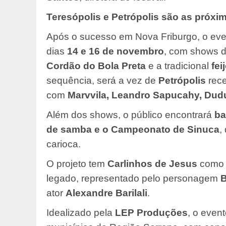
Teresópolis e Petrópolis são as próxi
Após o sucesso em Nova Friburgo, o ev
dias
14 e 16 de novembro
, com shows 
Cordão do Bola Preta
e a tradicional
fei
sequência, será a vez de
Petrópolis
rece
com
Marvvila, Leandro Sapucahy, Du
Além dos shows, o público encontrará
ba
de samba e o Campeonato de Sinuca
,
carioca.
O projeto tem
Carlinhos de Jesus
como 
legado, representado pelo personagem
ator
Alexandre Barilali
.
Idealizado pela
LEP Produções
, o even