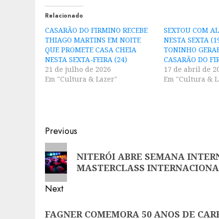
Relacionado
CASARÃO DO FIRMINO RECEBE
SEXTOU COM AL
THIAGO MARTINS EM NOITE
NESTA SEXTA (1
QUE PROMETE CASA CHEIA
TONINHO GERA
NESTA SEXTA-FEIRA (24)
CASARÃO DO FI
21 de julho de 2026
17 de abril de 2
Em "Cultura & Lazer"
Em "Cultura & L
Post
Previous
navigation
Previous
NITERÓI ABRE SEMANA INTER
post:
MASTERCLASS INTERNACIONA
Next
Next
FAGNER COMEMORA 50 ANOS DE CAR