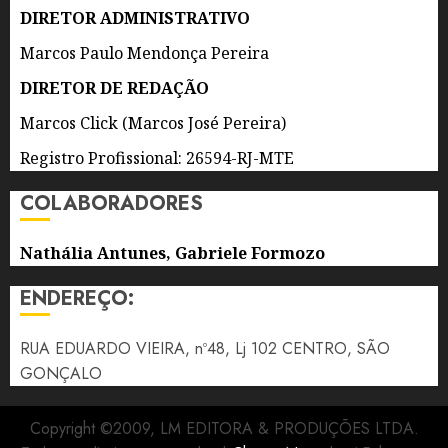
8 DE
DIRETOR ADMINISTRATIVO
AGOSTO
DE 2026
Marcos Paulo Mendonça Pereira
0
DIRETOR DE REDAÇÃO
Marcos Click (Marcos José Pereira)
Registro Profissional: 26594-RJ-MTE
COLABORADORES
Nathália Antunes, Gabriele Formozo
ENDEREÇO:
RUA EDUARDO VIEIRA, nº48, Lj 102 CENTRO, SÃO
GONÇALO
Copyright ©2009, LM EDITORA & PRODUÇÕES LTDA.