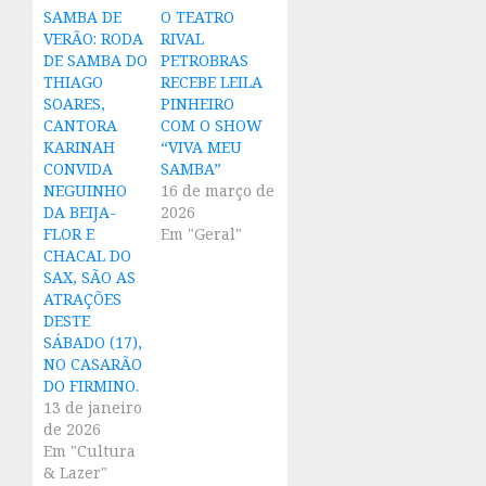
SAMBA DE
O TEATRO
VERÃO: RODA
RIVAL
DE SAMBA DO
PETROBRAS
THIAGO
RECEBE LEILA
SOARES,
PINHEIRO
CANTORA
COM O SHOW
KARINAH
“VIVA MEU
CONVIDA
SAMBA”
NEGUINHO
16 de março de
DA BEIJA-
2026
FLOR E
Em "Geral"
CHACAL DO
SAX, SÃO AS
ATRAÇÕES
DESTE
SÁBADO (17),
NO CASARÃO
DO FIRMINO.
13 de janeiro
de 2026
Em "Cultura
& Lazer"