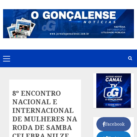
Skip
to
content
Primary
Menu
8º ENCONTRO
NACIONAL E
INTERNACIONAL
DE MULHERES NA
Facebook
RODA DE SAMBA
CELEBRA NILZE