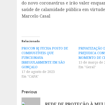
do novo coronavírus e irão valer enqua
saúde de calamidade pública em virtude 
Marcelo Casal
Relacionado
PROCON RJ FECHA POSTO DE
PRIVATIZAÇÃO 
COMBUSTÍVEIS QUE
PREJUDICA CO
FUNCIONAVA
MOMENTO DE CR
IRREGULARMENTE EM SÃO
15 de março de 
GONÇALO
Em "Geral"
17 de agosto de 2023
Em "CAPA"
Post
Previous
navigation
Previous
REDE DE PROTEÇÃO À MU