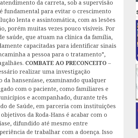
 atendimento da carreta, sob a supervisão
e é fundamental para evitar o crescimento
lução lenta e assintomática, com as lesões
o, porém muitas vezes pouco visíveis. Por
e saúde, que atuam na clínica da família,
amente capacitadas para identificar sinais
encaminha a pessoa para o tratamento”,
agalhães.
COMBATE AO PRECONCEITO
–
essário realizar uma investigação
ão da hanseníase, examinando qualquer
ngado com o paciente, como familiares e
 municípios e acompanhado, durante três
ado de Saúde, em parceria com instituições
s objetivos da Roda-Hans é acabar com o
íase, difundido até mesmo entre
periência de trabalhar com a doença. Isso