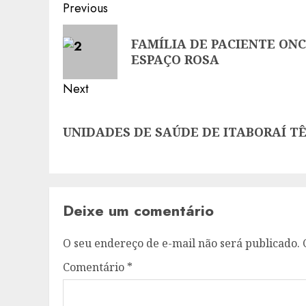
Post
Previous
navigation
Previous
FAMÍLIA DE PACIENTE ON
post:
ESPAÇO ROSA
Next
Next
UNIDADES DE SAÚDE DE ITABORAÍ 
post:
Deixe um comentário
O seu endereço de e-mail não será publicado.
Comentário
*