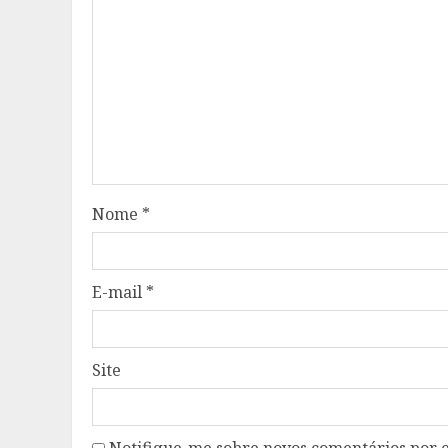
Nome
*
E-mail
*
Site
Notifique-me sobre novos comentários por e