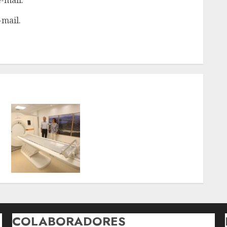
-mail.
PREFEITO RODRIGO NEVES
VISTORIA OBRAS DO
SUPERCENTRO DE
EXAMES, IMAGENS E
ESPECIALIDADES DE
NITERÓI
7 DE AGOSTO DE 2026
0
COLABORADORES