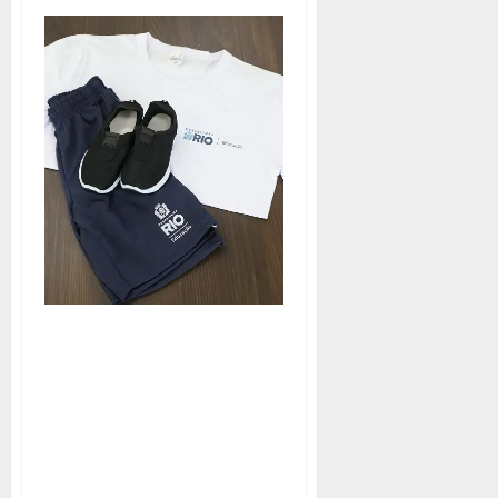
DIA DO ACOLHIMENTO:
PREFEITO DÁ BOAS-
VINDAS A ALUNOS DA
REDE MUNICIPAL DE
ENSINO E FAZ ENTREGA
SIMBÓLICA DE
UNIFORME E MATERIAL