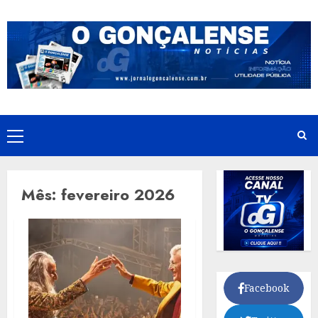
Skip
to
content
Primary
Menu
Mês:
fevereiro 2026
Facebook