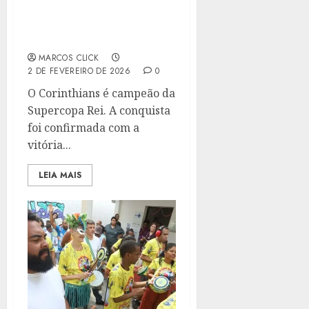
FLAMENGO POR 2X0 E É
BICAMPEÃO DA
SUPERCOPA REI
MARCOS CLICK
2 DE FEVEREIRO DE 2026
0
O Corinthians é campeão da
Supercopa Rei. A conquista
foi confirmada com a
vitória...
LEIA MAIS