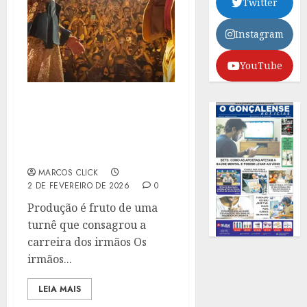
Twitter
Instagram
YouTube
CAETANO E BETHÂNIA
LEVAM O GRAMMY DE
MELHOR ÁLBUM DE
MÚSICA GLOBAL
MARCOS CLICK
2 DE FEVEREIRO DE 2026
0
Produção é fruto de uma
turnê que consagrou a
carreira dos irmãos Os
irmãos...
LEIA MAIS