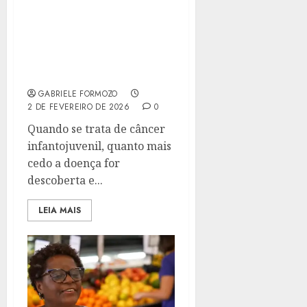
NO DIA MUNDIAL DO
CÂNCER, HOSPITAL DO
GRAACC ALERTA PARA A
IMPORTÂNCIA DO
DIAGNÓSTICO PRECOCE
GABRIELE FORMOZO
2 DE FEVEREIRO DE 2026
0
Quando se trata de câncer
infantojuvenil, quanto mais
cedo a doença for
descoberta e...
LEIA MAIS