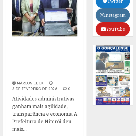
Twitter
Instagram
YouTube
NITERÓI PASSA A
UTILIZAR O SISTEMA
ELETRÔNICO DE
INFORMAÇÕES E
MODERNIZA PROCESSOS
MARCOS CLICK
3 DE FEVEREIRO DE 2026
0
Atividades administrativas
ganham mais agilidade,
transparência e economia A
Prefeitura de Niterói deu
mais...