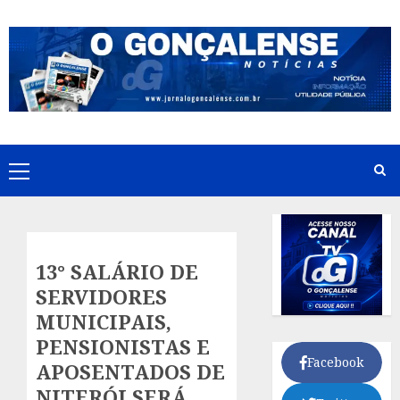
Skip
to
content
Primary
Menu
13° SALÁRIO DE
SERVIDORES
MUNICIPAIS,
PENSIONISTAS E
Facebook
APOSENTADOS DE
NITERÓI SERÁ