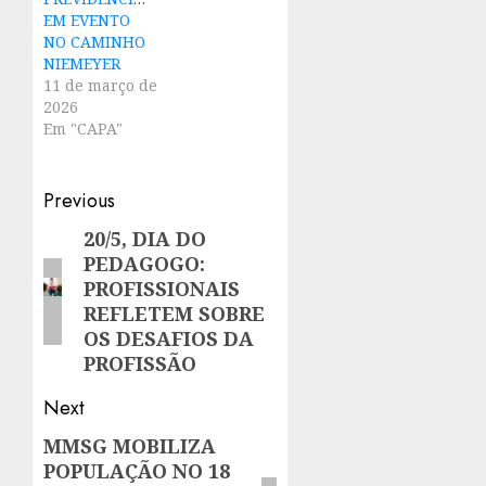
EM EVENTO
NO CAMINHO
NIEMEYER
11 de março de
2026
Em "CAPA"
Post
Previous
navigation
20/5, DIA DO
Previous
PEDAGOGO:
post:
PROFISSIONAIS
REFLETEM SOBRE
OS DESAFIOS DA
PROFISSÃO
Next
MMSG MOBILIZA
Next
POPULAÇÃO NO 18
post: