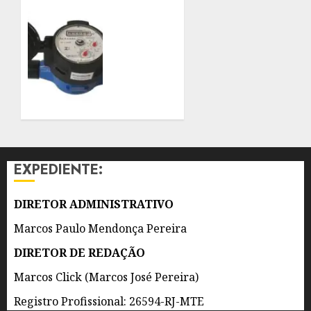
DESASTRES
EM
HIDRÔMETROS
PAUTA
DEVERÃO
NO RIO
SER
INNOVATION
INSTALADOS
WEEK
NO
INTERIOR
6 DE
DOS
AGOSTO
IMÓVEIS
DE 2026
0
6 DE
AGOSTO
EXPEDIENTE:
DE 2026
0
DIRETOR ADMINISTRATIVO
Marcos Paulo Mendonça Pereira
DIRETOR DE REDAÇÃO
Marcos Click (Marcos José Pereira)
Registro Profissional: 26594-RJ-MTE