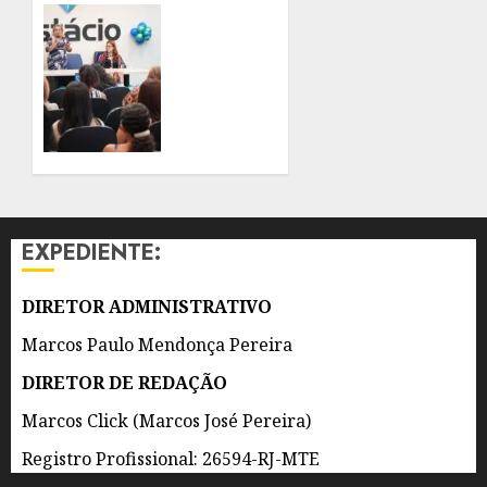
EM
SÃO
PAUTA
GONÇALO
NO RIO
REFORÇA
INNOVATION
AÇÕES
WEEK
DE
COMBATE
6 DE
AO
AGOSTO
TRABALHO
DE 2026
ESCRAVO
0
EXPEDIENTE:
6 DE
AGOSTO
DE 2026
DIRETOR ADMINISTRATIVO
0
Marcos Paulo Mendonça Pereira
DIRETOR DE REDAÇÃO
Marcos Click (Marcos José Pereira)
Registro Profissional: 26594-RJ-MTE