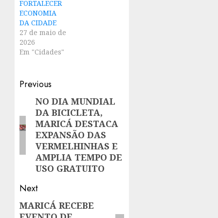
FORTALECER
ECONOMIA
DA CIDADE
27 de maio de
2026
Em "Cidades"
Post
Previous
navigation
NO DIA MUNDIAL
Previous
DA BICICLETA,
post:
MARICÁ DESTACA
EXPANSÃO DAS
VERMELHINHAS E
AMPLIA TEMPO DE
USO GRATUITO
Next
MARICÁ RECEBE
Next
EVENTO DE