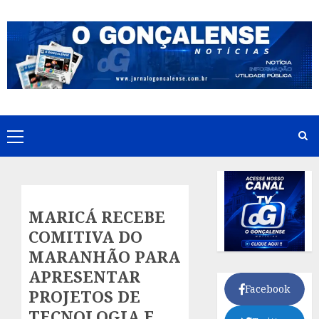
Skip
to
content
Primary
Menu
MARICÁ RECEBE
COMITIVA DO
MARANHÃO PARA
APRESENTAR
Facebook
PROJETOS DE
TECNOLOGIA E