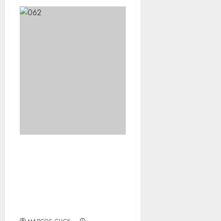
PRÉ-NATAL DE ALTO
RISCO: DIAGNÓSTICO
PRECOCE E
ACOLHIMENTO SALVAM
A VIDA DAS MULHERES
EM SG