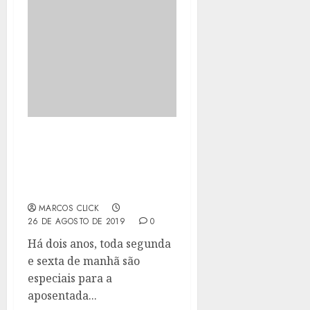
CLÍNICA DA FAMÍLIA DO
MARAMBAIA: PROMOÇÃO
DE SAÚDE PARA MAIS DE
5 MIL PESSOAS POR MÊS
MARCOS CLICK
26 DE AGOSTO DE 2019
0
Há dois anos, toda segunda
e sexta de manhã são
especiais para a
aposentada...