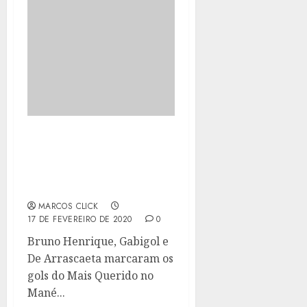
FLAMENGO VENCE O
ATHLETICO-PR POR 3 A 0
E CONQUISTA A
SUPERCOPA DO BRASIL
MARCOS CLICK
17 DE FEVEREIRO DE 2020
0
Bruno Henrique, Gabigol e
De Arrascaeta marcaram os
gols do Mais Querido no
Mané...