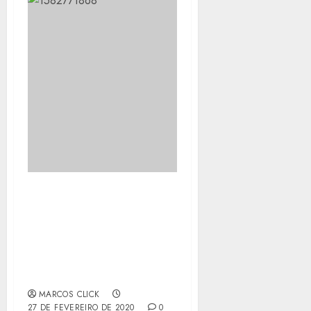
CARNAVAL RUBRO-
NEGRO NO MARACA!
MENGÃO VENCE O DEL
VALLE POR 3 A 0 E É
CAMPEÃO DA CONMEBOL
RECOPA
MARCOS CLICK
27 DE FEVEREIRO DE 2020
0