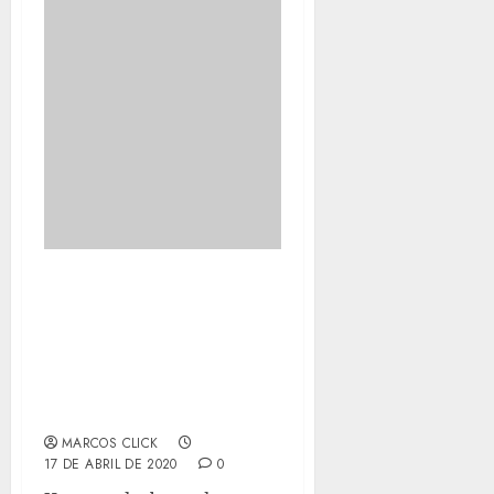
PORTO DA PEDRA
PROMOVE CAMPANHA DE
ARRECADAÇÃO DE
ALIMENTOS, ITENS DE
HIGIENE PESSOAL E
LIMPEZA
MARCOS CLICK
17 DE ABRIL DE 2020
0