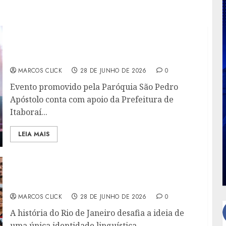
FESTA DE SÃO PEDRO APÓSTOLO COMEÇA
COM CELEBRAÇÃO DA FÉ, MÚSICA E
TRADIÇÃO EM VENDA DAS PEDRAS
MARCOS CLICK
28 DE JUNHO DE 2026
0
Evento promovido pela Paróquia São Pedro
Apóstolo conta com apoio da Prefeitura de
Itaboraí...
LEIA MAIS
UM ESTADO, MUITOS BRASIS
MARCOS CLICK
28 DE JUNHO DE 2026
0
A história do Rio de Janeiro desafia a ideia de
uma única identidade linguística...