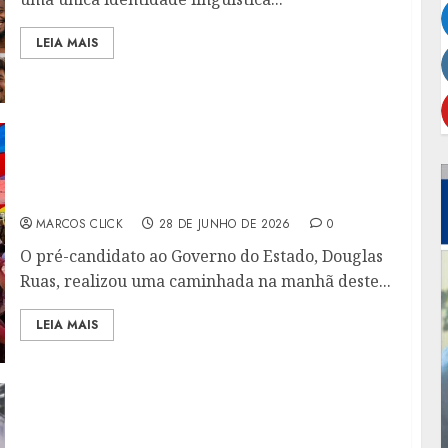
LEIA MAIS
DOUGLAS RUAS REÚNE APOIADORES EM
BELFORD ROXO E PROJETA
TRANSFORMAÇÃO NO ESTADO DO RIO
MARCOS CLICK
28 DE JUNHO DE 2026
0
O pré-candidato ao Governo do Estado, Douglas
Ruas, realizou uma caminhada na manhã deste...
LEIA MAIS
GOVERNO DO ESTADO ENCAMINHA À ALERJ
PROJETO QUE CRIA NOVO ADICIONAL PARA