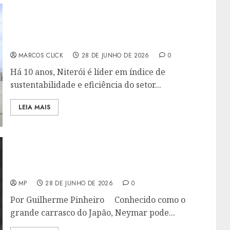
CLIN COMPLETA 37 ANOS CONSOLIDADA
COMO REFERÊNCIA EM LIMPEZA URBANA E
TRANSFORMAÇÃO SOCIAL
MARCOS CLICK
28 DE JUNHO DE 2026
0
Há 10 anos, Niterói é líder em índice de
sustentabilidade e eficiência do setor...
LEIA MAIS
CARRASCO DO JAPÃO PODE INICIAR JOGO NO
BANCO
MP
28 DE JUNHO DE 2026
0
Por Guilherme Pinheiro Conhecido como o
grande carrasco do Japão, Neymar pode...