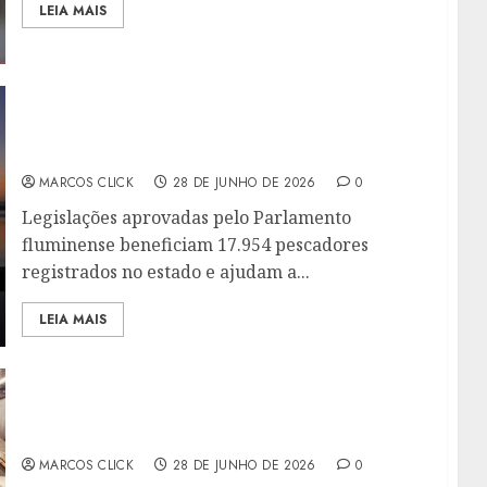
LEIA MAIS
LEIS DA ALERJ FORTALECEM DIREITOS DOS
PESCADORES E REFORÇAM IMPORTÂNCIA DA
ECONOMIA DO MAR NO RIO
MARCOS CLICK
28 DE JUNHO DE 2026
0
Legislações aprovadas pelo Parlamento
fluminense beneficiam 17.954 pescadores
registrados no estado e ajudam a...
LEIA MAIS
‘O ORGULHO MOVE TUDO’: METRÔRIO
PROMOVE CAMPANHA PELA DIVERSIDADE E
INCLUSÃO
MARCOS CLICK
28 DE JUNHO DE 2026
0