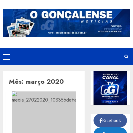
Skip
to
content
Primary
Menu
Mês:
março 2020
Facebook