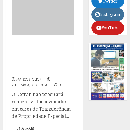
Twitter
Instagram
YouTube
AGORA É LEI: VISTORIA
DO DETRAN NÃO SERÁ
NECESSÁRIA EM CASOS
DE TROCA DE
PROPRIEDADE ESPECIAL
MARCOS CLICK
2 DE MARÇO DE 2020
0
O Detran não precisará
realizar vistoria veicular
em casos de Transferência
de Propriedade Especial....
LEIA MAIS