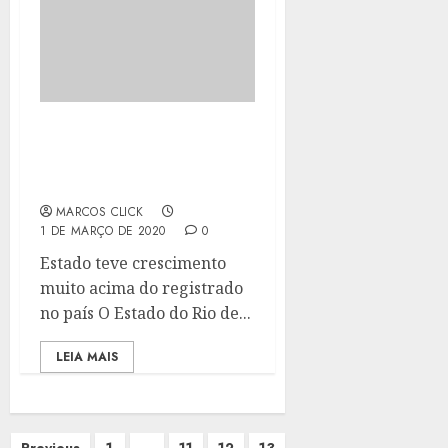
RJ TEVE AUMENTO DE
11,4% NA RENDA PER
CAPITA EM 2019
MARCOS CLICK
1 DE MARÇO DE 2020
0
Estado teve crescimento
muito acima do registrado
no país O Estado do Rio de...
LEIA MAIS
Paginação